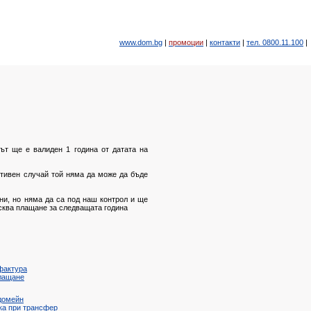
www.dom.bg
|
промоции
|
контакти
|
тел. 0800.11.100
|
нът ще е валиден 1 година от датата на
ротивен случай той няма да може да бъде
дни, но няма да са под наш контрол и ще
исква плащане за следващата година
фактура
лащане
домейн
ка при трансфер