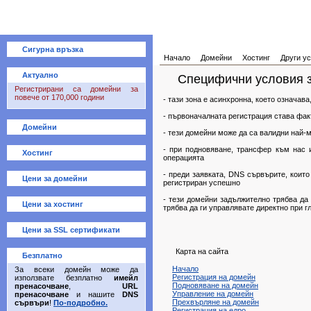
Сигурна връзка
Начало
Домейни
Хостинг
Други ус
Актуално
Специфични условия з
Регистрирани са домейни за
повече от 170,000 години
- тази зона е асинхронна, което означава
- първоначалната регистрация става фак
Домейни
- тези домейни може да са валидни най-м
- при подновяване, трансфер към нас и
Хостинг
операцията
- преди заявката, DNS сървърите, които
Цени за домейни
регистриран успешно
- тези домейни задължително трябва да 
Цени за хостинг
трябва да ги управлявате директно при 
Цени за SSL сертификати
Карта на сайта
Безплатно
Начало
За всеки домейн може да
Регистрация на домейн
използвате безплатно
имейл
Подновяване на домейн
пренасочване
,
URL
Управление на домейн
пренасочване
и нашите
DNS
Прехвърляне на домейн
сървъри
!
По-подробно.
Регистрация на едро