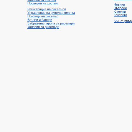
Проверка на хостинг
Новини
Въпроси
Регистрация на риселъри
Клиенти
Управление на риселър сметка
Контакти
Приходи на риселър
Връзки и банери
SSL сървър
Забравена парола за риселъри
Условия за риселъри