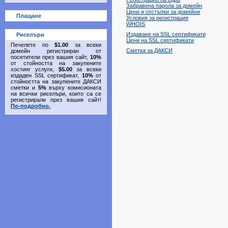
Забравена парола за домейн
Цени и отстъпки за домейни
Плащане
Условия за регистрация
WHOIS
Издаване на SSL сертификати
Риселъри
Цени на SSL сертификати
Печелете по
$1.00
за всеки
Сметка за ДАКСИ
домейн регистриран от
посетители през вашия сайт,
10%
от стойността на закупените
хостинг услуги,
$5.00
за всеки
издаден SSL сертификат,
10%
от
стойността на закупените ДАКСИ
сметки и
5%
върху комисионата
на всички риселъри, които са се
регистрирали през вашия сайт!
По-подробно.