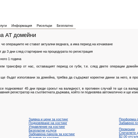
луги
Информация
Риселъри
Безплатно
а AT домейни
, че операциите не стават актуални веднага, а има период на изчакване
т до 3 дни след стартиране на процедурата по регистрация
ного 1 година
ли трансфер от нас, оставащият период се губи, т.е. след двете операции домей
 ще бъдат използвани за домейна, трябва да съдържат коректни данни за него, в п
се подновяват 45 дни преди срокът на валидност, в противен случай те ще са вали
главния регистратор на съответната държава, който ги подновява автоматично и ще из
Заявка и цени за хостинг
Проформа 
Подновяване на хостинг
Забавено п
Управление на хостинг
Промоции
Безплатни услуги
Спечелете 
Забравена парола за хостинг
$2.00
отсъп
Условия за хостинг