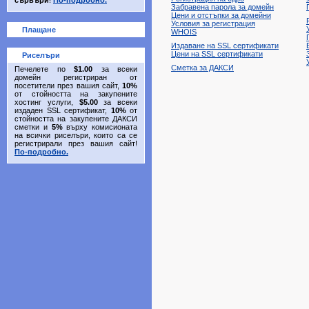
сървъри
!
По-подробно.
Забравена парола за домейн
Цени и отстъпки за домейни
Условия за регистрация
Плащане
WHOIS
Издаване на SSL сертификати
Цени на SSL сертификати
Риселъри
Сметка за ДАКСИ
Печелете по
$1.00
за всеки
домейн регистриран от
посетители през вашия сайт,
10%
от стойността на закупените
хостинг услуги,
$5.00
за всеки
издаден SSL сертификат,
10%
от
стойността на закупените ДАКСИ
сметки и
5%
върху комисионата
на всички риселъри, които са се
регистрирали през вашия сайт!
По-подробно.