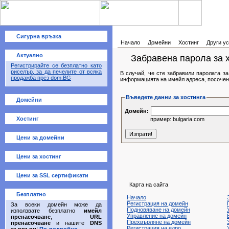
Сигурна връзка
Начало
Домейни
Хостинг
Други ус
Актуално
Забравена парола за х
Регистрирайте се безплатно като
риселър, за да печелите от всяка
В случай, че сте забравили паролата з
продажба през dom.BG
информацията на имейл адреса, посочен з
Въведете данни за хостинга
Домейни
Домейн:
Хостинг
пример: bulgaria.com
Цени за домейни
Цени за хостинг
Цени за SSL сертификати
Карта на сайта
Безплатно
Начало
Регистрация на домейн
За всеки домейн може да
Подновяване на домейн
използвате безплатно
имейл
Управление на домейн
пренасочване
,
URL
Прехвърляне на домейн
пренасочване
и нашите
DNS
Регистрация на едро