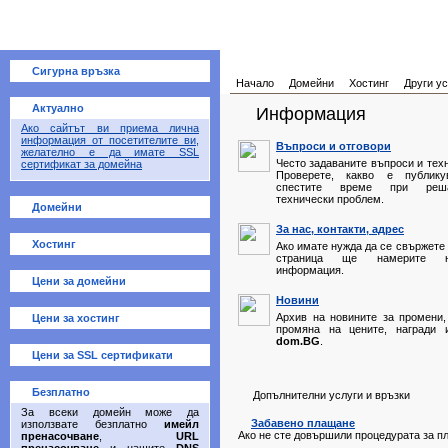
Сигурна връзка
Начало
Домейни
Хостинг
Други ус
Актуално
Информация
Ако сайтът ви приема лична
информация от посетителите ви,
Въпроси и отговори
желателно е да имате SSL
Често задаваните въпроси и техн
сертификат за домейна
Проверете, какво е публик
спестите време при реш
технически проблем.
Домейни
За нас, контакти, адрес
Хостинг
Ако имате нужда да се свържете 
страница ще намерите не
информация.
Цени за домейни
Новини
Архив на новините за промени,
Цени за хостинг
промяна на цените, награди 
dom.BG
.
Цени за SSL сертификати
Безплатно
Допълнителни услуги и връзки
За всеки домейн може да
Забавено плащане
използвате безплатно
имейл
Ако не сте довършили процедурата за пл
пренасочване
,
URL