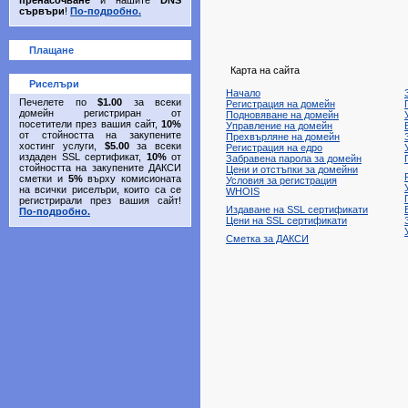
пренасочване
и нашите
DNS
сървъри
!
По-подробно.
Плащане
Карта на сайта
Риселъри
Начало
Печелете по
$1.00
за всеки
Регистрация на домейн
домейн регистриран от
Подновяване на домейн
посетители през вашия сайт,
10%
Управление на домейн
от стойността на закупените
Прехвърляне на домейн
хостинг услуги,
$5.00
за всеки
Регистрация на едро
издаден SSL сертификат,
10%
от
Забравена парола за домейн
стойността на закупените ДАКСИ
Цени и отстъпки за домейни
сметки и
5%
върху комисионата
Условия за регистрация
на всички риселъри, които са се
WHOIS
регистрирали през вашия сайт!
Издаване на SSL сертификати
По-подробно.
Цени на SSL сертификати
Сметка за ДАКСИ