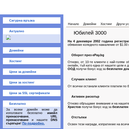
Сигурна връзка
Начало
Домейни
Хостинг
Други ус
Актуално
Юбилей 3000
На 4 декември 2002 година регистр
обявихме коледното намаление от $1.00 н
Домейни
Оборот през ePay.bg
Хостинг
Отново, от 10-те клиенти с най-голям о
онлайн, тъй като една от нашите цели е 
ООД
получи бонус код за
безплатен до
Цени за домейни
Случаен клиент
Цени за хостинг
От всички останали клиенти платили по б
Цени за SSL сертификати
Активен риселър
Отново обръщаме внимание и на нашите 
Безплатно
Христов
получи бонус код за
безплатен
За всеки домейн може да
използвате безплатно
имейл
пренасочване
,
URL
Отстъпки
пренасочване
и нашите
DNS
сървъри
!
По-подробно.
Освен тези награди, изпратихме на всичк