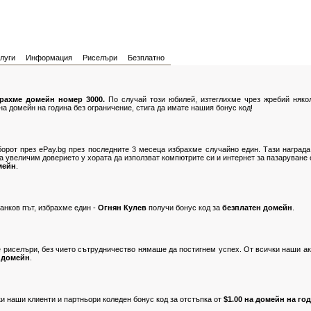
луги
Информация
Риселъри
Безплатно
ирахме домейн номер 3000.
По случай този юбилей, изтеглихме чрез жребий някол
а домейн на година без ограничение, стига да имате нашия бонус код!
борот през ePay.bg през последните 3 месеца избрахме случайно един. Тази награда
да увеличим доверието у хората да използват компютрите си и интернет за пазаруване
мейн
.
анков път, избрахме един -
Огнян Кулев
получи бонус код за
безплатен домейн
.
риселъри, без чието сътрудничество нямаше да постигнем успех. От всички наши а
 домейн
.
и наши клиенти и партньори коледен бонус код за отстъпка от
$1.00 на домейн на го