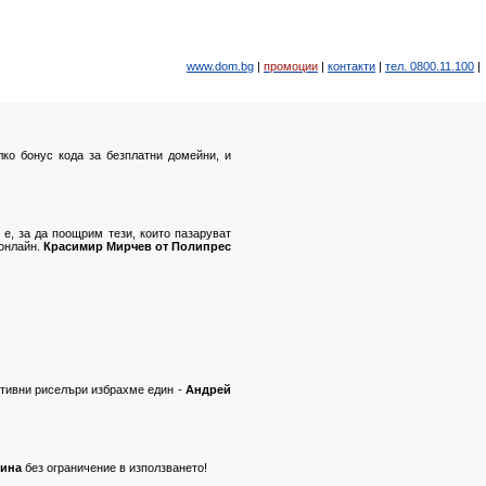
www.dom.bg
|
промоции
|
контакти
|
тел. 0800.11.100
|
ко бонус кода за безплатни домейни, и
 е, за да поощрим тези, които пазаруват
 онлайн.
Красимир Мирчев от Полипрес
ктивни риселъри избрахме един -
Андрей
дина
без ограничение в използването!