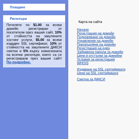
Плащане
Риселъри
Карта на сайта
Печелете по
$1.00
за всеки
домейн регистриран от
Начало
посетители през вашия сайт,
10%
Регистрация на домейн
от стойността на закупените
Подновяване на домейн
хостинг услуги,
$5.00
за всеки
Управление на домейн
издаден SSL сертификат,
10%
от
Прехвърляне на домейн
стойността на закупените ДАКСИ
Регистрация на едро
сметки и
5%
върху комисионата
Забравена парола за домейн
на всички риселъри, които са се
Цени и отстъпки за домейни
регистрирали през вашия сайт!
Условия за регистрация
По-подробно.
WHOIS
Издаване на SSL сертификати
Цени на SSL сертификати
Сметка за ДАКСИ