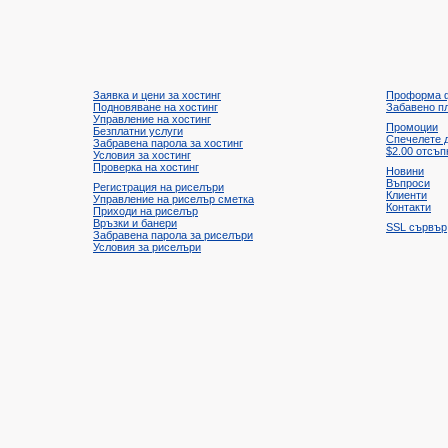
Заявка и цени за хостинг
Проформа 
Подновяване на хостинг
Забавено п
Управление на хостинг
Промоции
Безплатни услуги
Спечелете 
Забравена парола за хостинг
$2.00
отсъп
Условия за хостинг
Проверка на хостинг
Новини
Въпроси
Регистрация на риселъри
Клиенти
Управление на риселър сметка
Контакти
Приходи на риселър
Връзки и банери
SSL сървър
Забравена парола за риселъри
Условия за риселъри